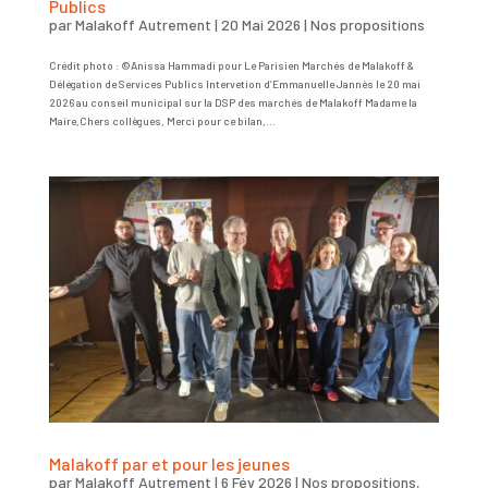
Publics
par
Malakoff Autrement
|
20 Mai 2026
|
Nos propositions
Crédit photo : ©Anissa Hammadi pour Le Parisien Marchés de Malakoff &
Délégation de Services Publics Intervetion d’Emmanuelle Jannès le 20 mai
2026 au conseil municipal sur la DSP des marchés de Malakoff Madame la
Maire,Chers collègues, Merci pour ce bilan,...
Malakoff par et pour les jeunes
par
Malakoff Autrement
|
6 Fév 2026
|
Nos propositions
,