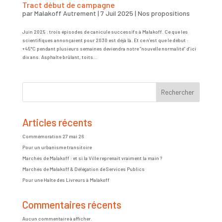
Tract début de campagne
par
Malakoff Autrement
|
7 Juil 2025
|
Nos propositions
Juin 2025 : trois épisodes de canicule successifs à Malakoff. Ce que les
scientifiques annonçaient pour 2030 est déjà là. Et ce n’est que le début :
+45°C pendant plusieurs semaines deviendra notre “nouvelle normalité” d’ici
dix ans. Asphalte brûlant, toits...
Rechercher
Articles récents
Commémoration 27 mai 26
Pour un urbanisme transitoire
Marchés de Malakoff : et si la Ville reprenait vraiment la main ?
Marchés de Malakoff & Délégation de Services Publics
Pour une Halte des Livreurs à Malakoff
Commentaires récents
Aucun commentaire à afficher.