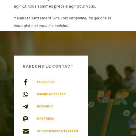
agir. Et nous sommes prêts à agir pour vous.
Malakoff Autrement
Une voix citoyenne, de gauche et
écologiste au conseil municipal.
GARDONS LE CONTACT

FACEBOOCK

CHAINE WHATSAPP

INSTAGRAM

MASTODON

contact@malakoff2026.FR