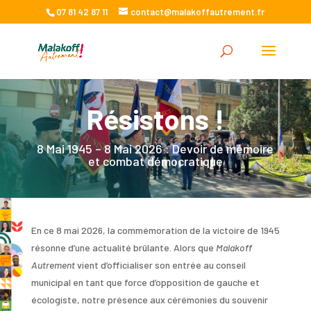
07 81 42 87 11
contact@malakoffautrement.fr
Résistons !
8 Mai 1945 – 8 Mai 2026 : Devoir de mémoire
et combat démocratique
En ce 8 mai 2026, la commémoration de la victoire de 1945
résonne d’une actualité brûlante. Alors que
Malakoff
Autrement
vient d’officialiser son entrée au conseil
municipal en tant que force d’opposition de gauche et
écologiste, notre présence aux cérémonies du souvenir