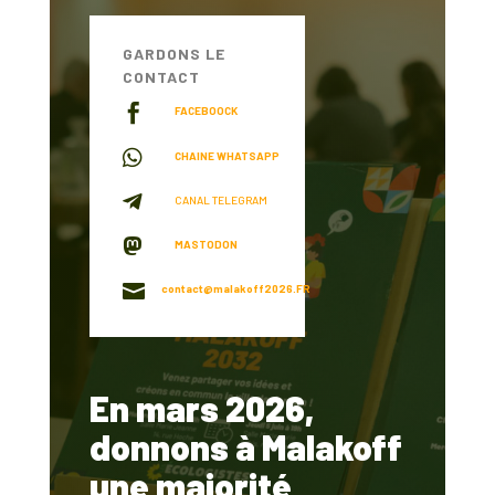
GARDONS LE
CONTACT

FACEBOOCK

CHAINE WHATSAPP

CANAL TELEGRAM

MASTODON

contact@malakoff2026.FR
En mars 2026,
donnons à Malakoff
une majorité