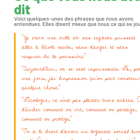
dit
Voici quelques-unes des phrases que nous avons
entendues. Elles disent mieux que nous ce qui se jou
“Je veux une ville où mes enfants puissent
aller à l’école seuls, sans danger et sans
respirer de la poussière.”
“Aujourd’hui, on se sent impuissants. Là, po
une fois, j’ai l’impression qu’on peut construi
quelque chose.”
“L’écologie, ce n’est pas planter trois arbres. C
décider comment on vit, comment on partage,
comment on protège.”
“On a le droit d’avoir un logement social bie