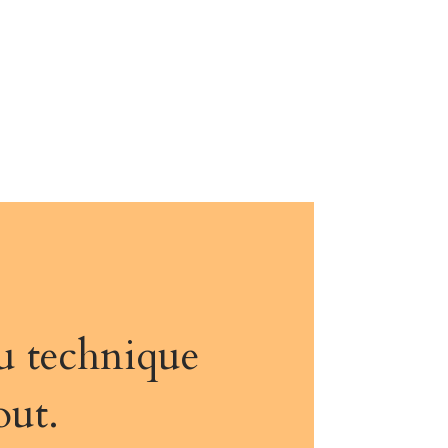
eu technique
out.