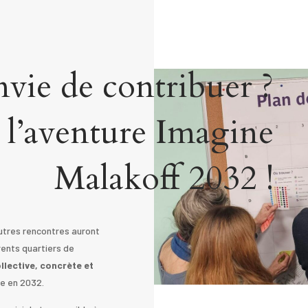
vie de contribuer ?
 l’aventure Imagine
Malakoff 2032 !
’autres rencontres auront
rents quartiers de
ollective, concrète et
le en 2032.