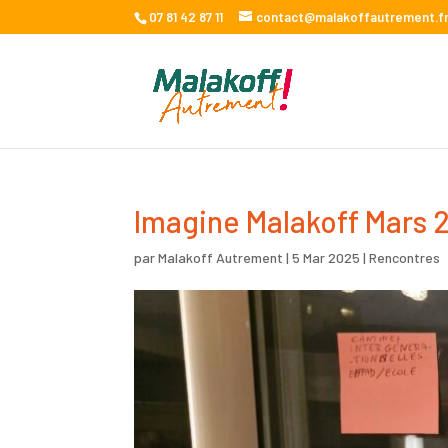
07 81 42 87 11
contact@malakoffautrement.f
Imagine Malakoff Mars 
par
Malakoff Autrement
|
5 Mar 2025
|
Rencontres