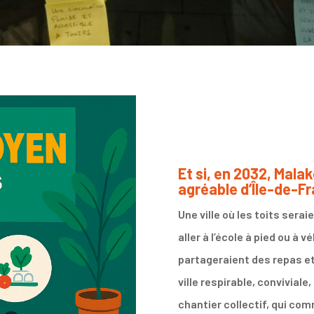
Et si, en 2032, Malako
agréable d’Île-de-F
Une ville où les toits sera
aller à l’école à pied ou à 
partageraient des repas et
ville respirable, conviviale,
chantier collectif, qui co